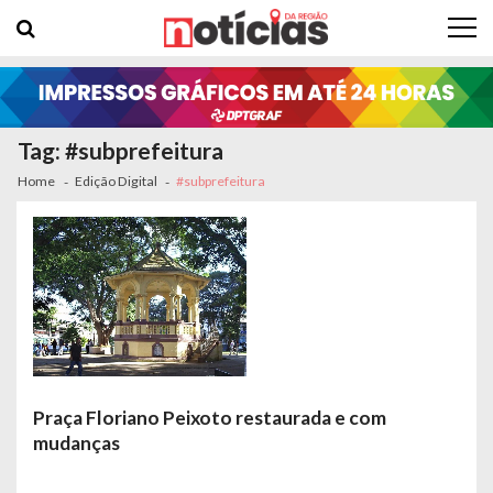
Skip to navigation
Skip to content
Tag: #subprefeitura
Home
Edição Digital
#subprefeitura
Praça Floriano Peixoto restaurada e com
mudanças