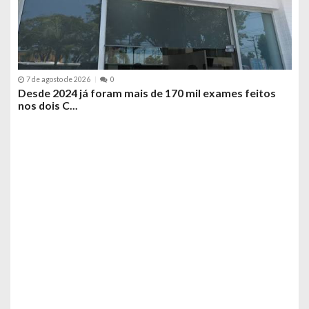
7 
7 de agosto de 2026
0
do
Ope
Desde 2024 já foram mais de 170 mil exames feitos
nos dois C...