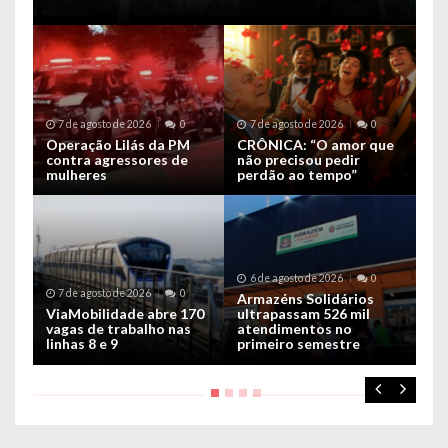
7 de agosto de 2026
0
7 de agosto de 2026
0
6
Operação Lilás da PM
CRÔNICA: “O amor que
Po
contra agressores de
não precisou pedir
de
mulheres
perdão ao tempo”
tr
6 de agosto de 2026
0
5
7 de agosto de 2026
0
ra
Armazéns Solidários
Ap
,
ViaMobilidade abre 170
ultrapassam 526 mil
de
vagas de trabalho nas
atendimentos no
do
do
linhas 8 e 9
primeiro semestre
bo