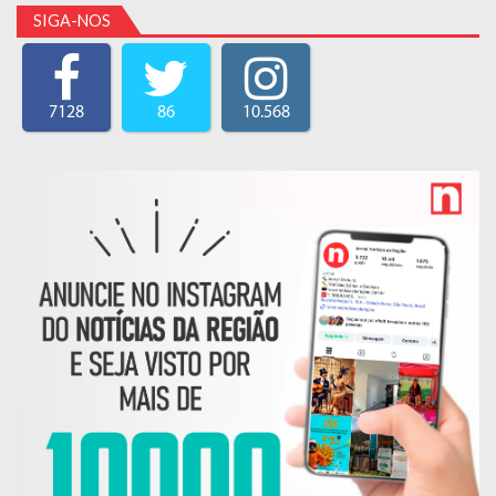
SIGA-NOS
7128
86
10.568