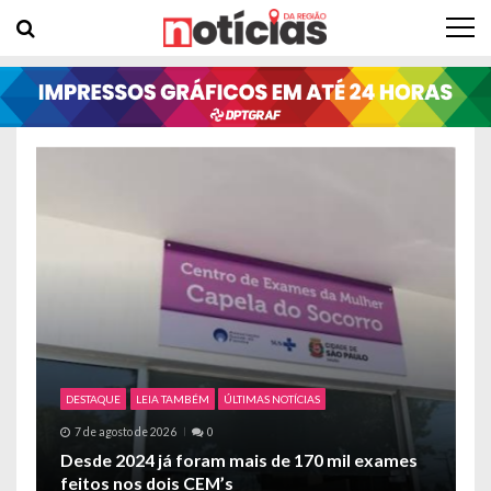
Skip to navigation
Skip to content
DESTAQUE
LEIA TAMBÉM
ÚLTIMAS NOTÍCIAS
7 de agosto de 2026
0
e
Desde 2024 já foram mais de 170 mil exames
A
feitos nos dois CEM’s
a