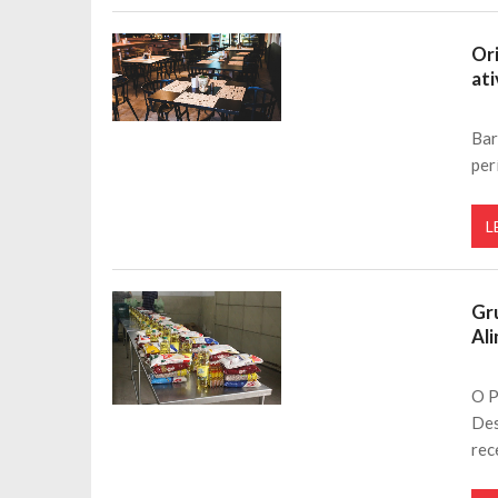
Or
at
Bar
per
L
Gr
Al
O P
Des
rec