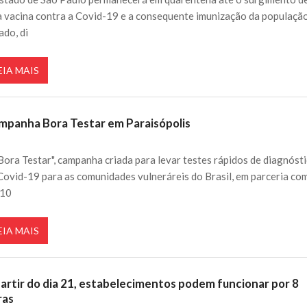
 vacina contra a Covid-19 e a consequente imunização da populaçã
ado, di
EIA MAIS
mpanha Bora Testar em Paraisópolis
Bora Testar", campanha criada para levar testes rápidos de diagnóst
Covid-19 para as comunidades vulneráreis do Brasil, em parceria co
G10
EIA MAIS
partir do dia 21, estabelecimentos podem funcionar por 8
ras