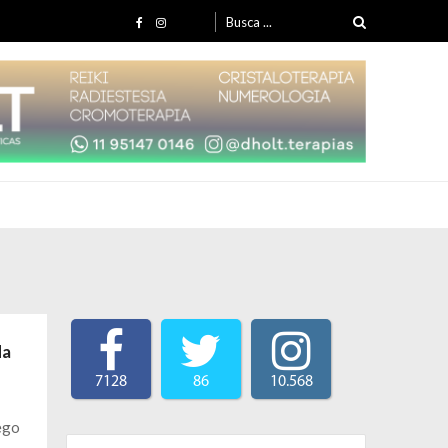
Search for:
da
7128
86
10.568
rego
Search for: