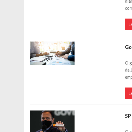
dia
co
L
Go
O g
da 
em
L
SP
O e