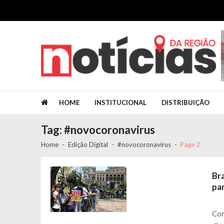
Skip to navigation
Skip to content
Jornal Notícias da Região
Jornal Notícias da Região
HOME
INSTITUCIONAL
DISTRIBUIÇÃO
Tag: #novocoronavirus
Home
Edição Digital
#novocoronavirus
Page 2
Br
pa
Com