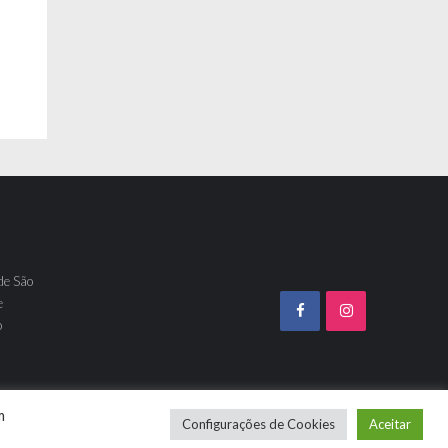
de São
e
o
m
Configurações de Cookies
Aceitar