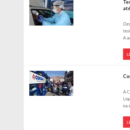
Te
até
Des
tes
A a
L
Co
A C
Liq
na 
L