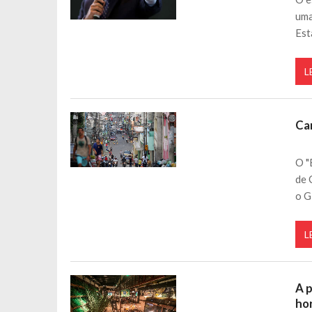
uma
Est
L
Ca
O "
de 
o 
L
A 
ho