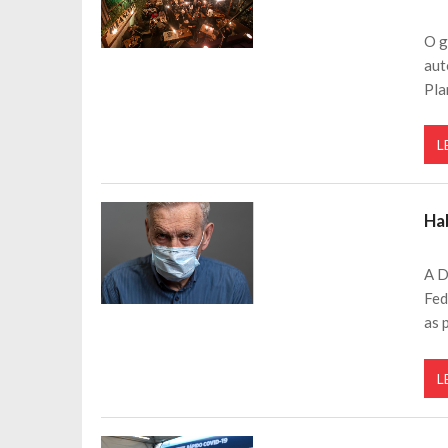
O g
aut
Pla
L
Ha
A D
Fed
as 
L