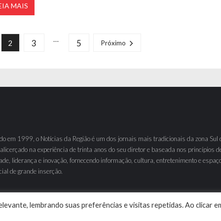
EIA MAIS
…
3
5
2
Próximo
o em 1999, o Notícias da Região é um dos jornais mais tradicionais da zona Sul 
 alicerçado na experiência de trinta anos do seu diretor e baseada nos princípios d
ade, liderança e inovação, fornecendo informação, cultura, entretenimento e espaç
ial de grande inserção.
levante, lembrando suas preferências e visitas repetidas. Ao clicar e