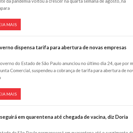
nte da pandemia voltou a crescer na quarta semana de agosto, na
mpara
EIA MAIS
verno dispensa tarifa para abertura de novas empresas
overno do Estado de São Paulo anunciou no último dia 24, que por 
Junta Comercial, suspendeu a cobrança de tarifa para abertura de n
p
EIA MAIS
 seguirá em quarentena até chegada de vacina, diz Doria
stado de São Paulo permanecerá em quarentena até o surgimento d