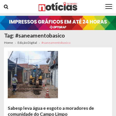
Skip to navigation
Skip to content
Tag: #saneamentobasico
Home
Edição Digital
#saneamentobasico
Sabesp leva água e esgoto a moradores de
comunidade do Campo Limpo