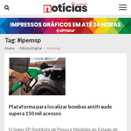
Skip to navigation
Skip to content
Tag: #ipemsp
Home
Edição Digital
#ipemsp
Plataforma para localizar bombas antifraude
supera 150 mil acessos
O Ipem-SP (Instituto de Pesos e Medidas do Estado de