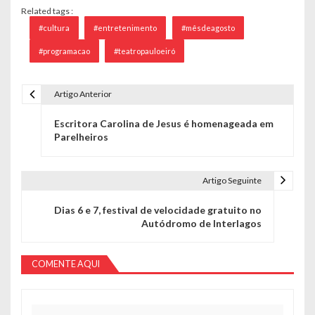
Related tags :
#cultura
#entretenimento
#mêsdeagosto
#programacao
#teatropauloeiró
Artigo Anterior
Navegação de Post
Escritora Carolina de Jesus é homenageada em
Parelheiros
Artigo Seguinte
Dias 6 e 7, festival de velocidade gratuito no
Autódromo de Interlagos
COMENTE AQUI