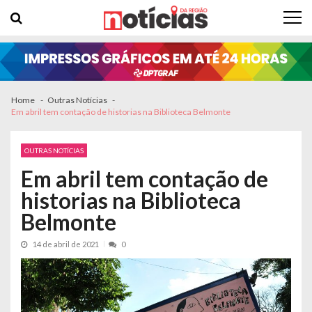
Skip to navigation
Skip to content
Home
Outras Notícias
Em abril tem contação de historias na Biblioteca Belmonte
OUTRAS NOTÍCIAS
Em abril tem contação de
historias na Biblioteca
Belmonte
14 de abril de 2021
0