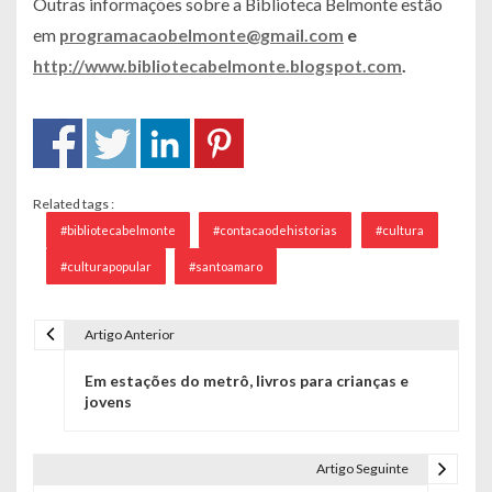
Outras informações sobre a Biblioteca Belmonte estão
em
programacaobelmonte@gmail.com
e
http://www.bibliotecabelmonte.blogspot.com
.
Related tags :
#bibliotecabelmonte
#contacaodehistorias
#cultura
#culturapopular
#santoamaro
Artigo Anterior
Navegação de Post
Em estações do metrô, livros para crianças e
jovens
Artigo Seguinte