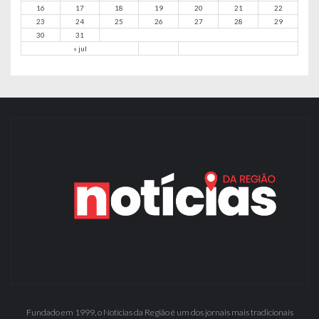
16
17
18
19
20
21
22
23
24
25
26
27
28
29
30
31
« jul
Fundado em 1999, o Notícias da Região é um dos jornais mais tradicionais