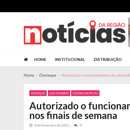
Skip to navigation
Skip to content
Jornal Notícias da Região
Jornal Notícias da Região
HOME
INSTITUCIONAL
DISTRIBUIÇÃO
Home
Destaque
Autorizado o funcionamento de atividad
DESTAQUE
LEIA TAMBÉM
ÚLTIMAS NOTÍCIAS
Autorizado o funcionam
nos finais de semana
4 de fevereiro de 2021
0