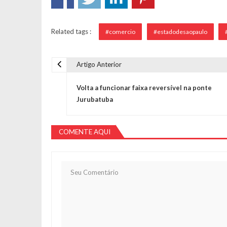
Related tags :
#comercio
#estadodesaopaulo
Artigo Anterior
Navegação de Post
Volta a funcionar faixa reversível na ponte
Jurubatuba
COMENTE AQUI