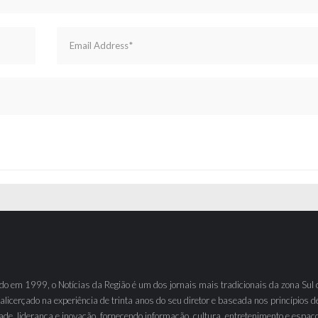
o em 1999, o Notícias da Região é um dos jornais mais tradicionais da zona Sul 
 alicerçado na experiência de trinta anos do seu diretor e baseada nos princípios d
ade, liderança e inovação, fornecendo informação, cultura, entretenimento e espaç