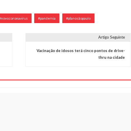
#novocoronavirus
#pandemia
#planosãopaulo
Artigo Seguinte
Vacinação de idosos terá cinco pontos de drive-
thru na cidade