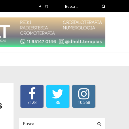
Search for:
s
7128
86
10.568
Search for: