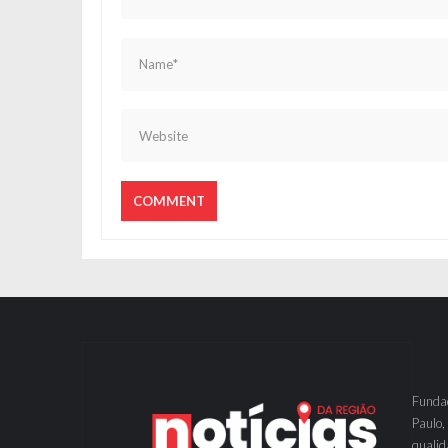
Fundad
Paulo,
qualid