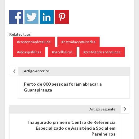
Related tags :
#contencãodetalude
#estradaecoturística
#obraspúblicas
#parelheiros
#prefeitoricardonunes
Artigo Anterior
Navegação de Post
Perto de 800 pessoas foram abraçar a
Guarapiranga
Artigo Seguinte
Inaugurado primeiro Centro de Referência
Especializado de Assistência Social em
Parelheiros