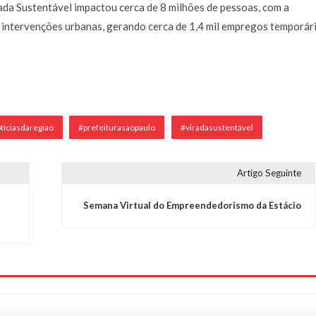
da Sustentável impactou cerca de 8 milhões de pessoas, com a
 intervenções urbanas, gerando cerca de 1,4 mil empregos temporári
tíciasdaregiao
#prefeiturasaopaulo
#viradasustentável
Artigo Seguinte
Semana Virtual do Empreendedorismo da Estácio