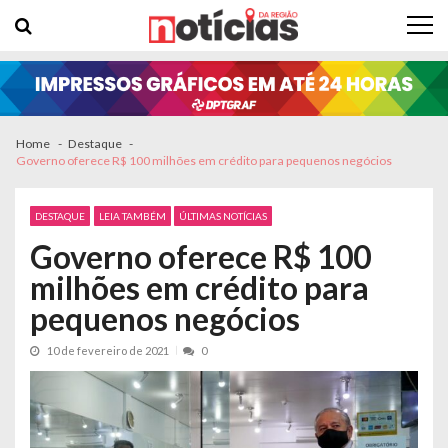
Skip to navigation
Skip to content
Home
Destaque
Governo oferece R$ 100 milhões em crédito para pequenos negócios
DESTAQUE
LEIA TAMBÉM
ÚLTIMAS NOTÍCIAS
Governo oferece R$ 100
milhões em crédito para
pequenos negócios
10 de fevereiro de 2021
0