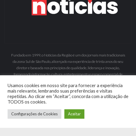
Fundado em 1999, o Notícias da Região é um dos jornais mais tradicionais
da zona Sul de São Paulo, alicerçado na experiência de trinta anos do seu
diretor e baseada nos princípios de qualidade, liderança e inovação,
fornecendo informação, cultura, entretenimento e espaço comercial de
grande inserção.
Usamos cookies em nosso site para fornecer a experiência
mais relevante, lembrando suas preferências e visitas
repetidas. Ao clicar em “Aceitar”, concorda com a utilização de
TODOS os cookies.
Configurações de Cookies
Aceitar
© 2019 | MyWebsolution :
Criação de Sites e Sistemas
Institucional
Edição Digital
Anuncie
Fale Conosco
Política de Privacidade