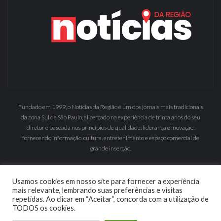
Fundado em 1999, o Notícias da Região é um dos jornais mais tradicionais
da zona Sul de São Paulo, alicerçado na experiência de trinta anos do seu
diretor e baseada nos princípios de qualidade, liderança e inovação,
fornecendo informação, cultura, entretenimento e espaço comercial de
grande inserção.
Usamos cookies em nosso site para fornecer a experiência
mais relevante, lembrando suas preferências e visitas
repetidas. Ao clicar em “Aceitar”, concorda com a utilização de
TODOS os cookies.
© 2019 | MyWebsolution :
Criação de Sites e Sistemas