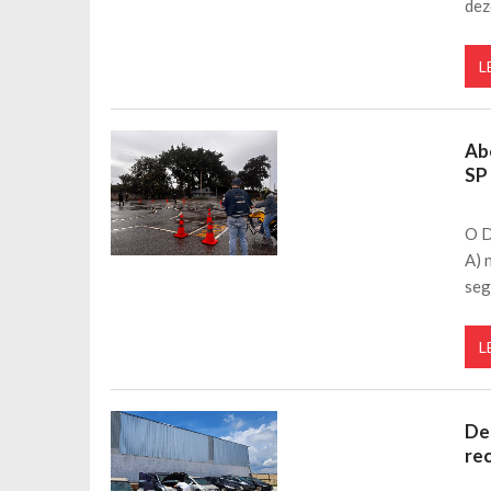
dez
L
Ab
SP
O D
A) 
seg
L
De
re