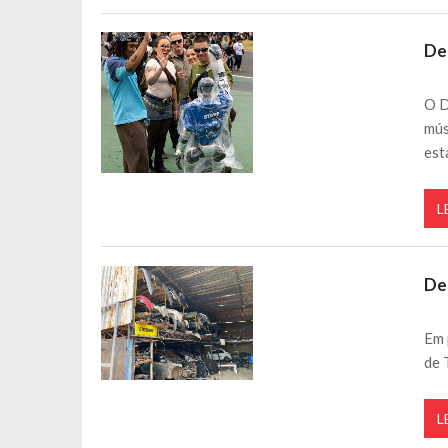
De
O D
mús
est
L
De
Em 
de 
L