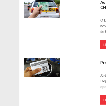
Au
C
O D
nov
de 
L
Pr
Já 
Dep
opo
L