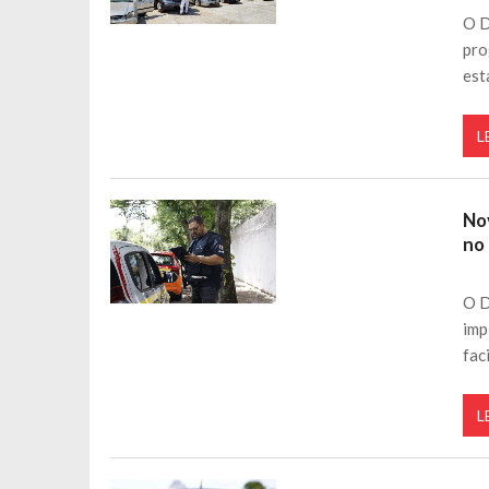
O D
pro
est
L
No
no
O D
imp
fac
L