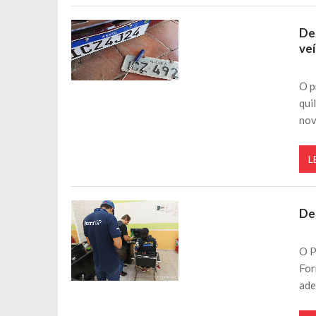
De
veí
O p
qui
nov
L
De
O P
For
ad