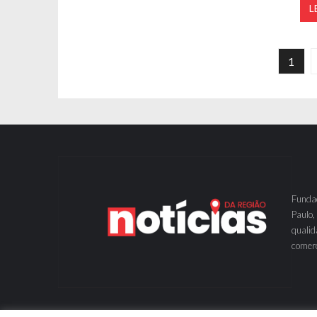
L
Navegação por posts
1
Fundad
Paulo,
qualid
comerc