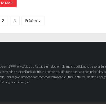
EIA MAIS
2
3
Próximo
o em 1999, o Notícias da Região é um dos jornais mais tradicionais da zona Sul 
 alicerçado na experiência de trinta anos do seu diretor e baseada nos princípios d
ade, liderança e inovação, fornecendo informação, cultura, entretenimento e espaç
ial de grande inserção.