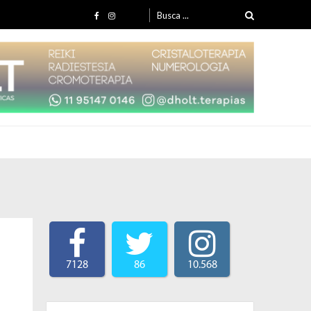
Search for:
7128
86
10.568
Search for: