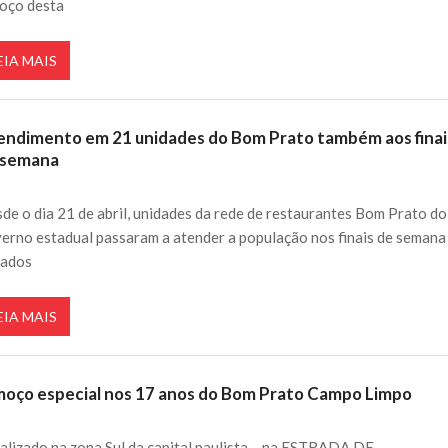
oço desta
EIA MAIS
endimento em 21 unidades do Bom Prato também aos finai
 semana
de o dia 21 de abril, unidades da rede de restaurantes Bom Prato do
erno estadual passaram a atender a população nos finais de semana
iados
EIA MAIS
moço especial nos 17 anos do Bom Prato Campo Limpo
alizado na zona Sul da capital paulista – na ESTRADA DE