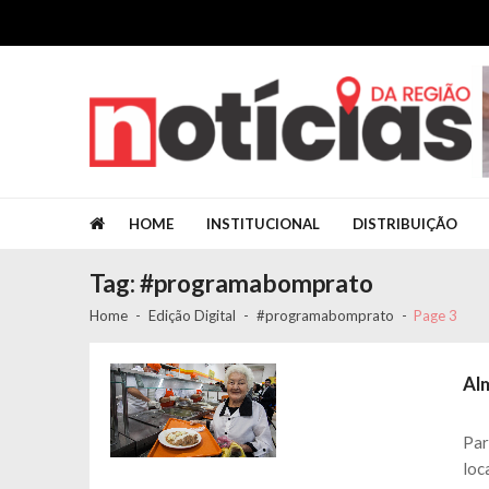
Skip to navigation
Skip to content
Jornal Notícias da Região
Jornal Notícias da Região
HOME
INSTITUCIONAL
DISTRIBUIÇÃO
Tag: #programabomprato
Home
Edição Digital
#programabomprato
Page 3
Al
Par
loc