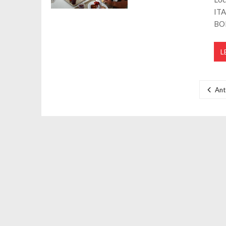
ITA
BO
L
Navegação por posts
Ant