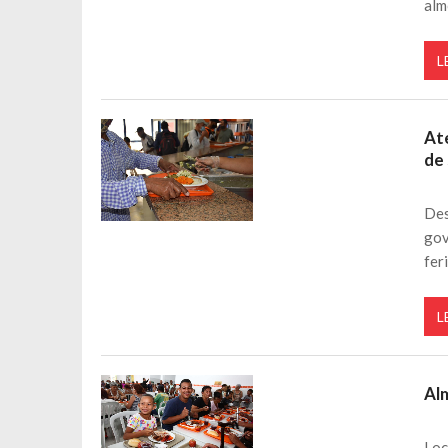
alm
L
At
de
Des
gov
fer
L
Al
Loc