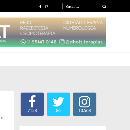
Search for:
7128
86
10.568
to
Search for: