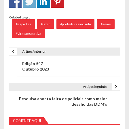
Related tags :
#esportes
#lazer
#prefeiturasaopaulo
#seme
#viradaesportiva
Artigo Anterior
Navegação de Post
Edição 547
Outubro 2023
Artigo Seguinte
Pesquisa aponta falta de policiais como maior
desafio das DDM’s
COMENTE AQUI