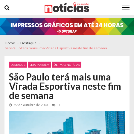
Skip to navigation
Skip to content
Home
Destaque
São Paulo terá mais uma Virada Esportiva neste fim de semana
DESTAQUE
LEIA TAMBÉM
ÚLTIMAS NOTÍCIAS
São Paulo terá mais uma
Virada Esportiva neste fim
de semana
27 de outubro de 2023
0