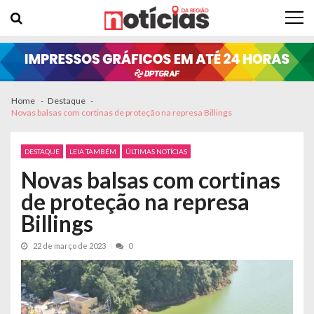
Skip to navigation
Skip to content
Home
Destaque
Novas balsas com cortinas de proteção na represa Billings
DESTAQUE
LEIA TAMBÉM
ÚLTIMAS NOTÍCIAS
Novas balsas com cortinas
de proteção na represa
Billings
22 de março de 2023
0