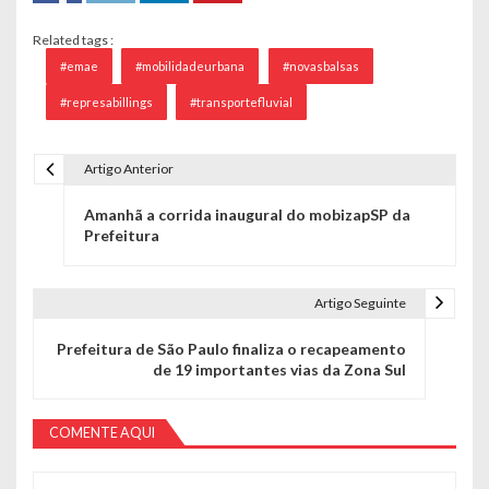
Related tags :
#emae
#mobilidadeurbana
#novasbalsas
#represabillings
#transportefluvial
Artigo Anterior
Navegação de Post
Amanhã a corrida inaugural do mobizapSP da
Prefeitura
Artigo Seguinte
Prefeitura de São Paulo finaliza o recapeamento
de 19 importantes vias da Zona Sul
COMENTE AQUI