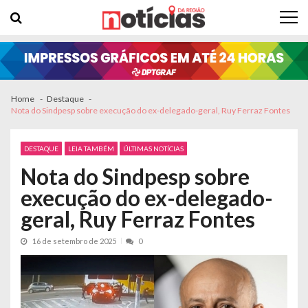
Skip to navigation
Skip to content
Home
Destaque
Nota do Sindpesp sobre execução do ex-delegado-geral, Ruy Ferraz Fontes
DESTAQUE
LEIA TAMBÉM
ÚLTIMAS NOTÍCIAS
Nota do Sindpesp sobre
execução do ex-delegado-
geral, Ruy Ferraz Fontes
16 de setembro de 2025
0