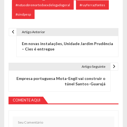
#notasobremortedoexdelegadogeral
#ruyferrazfontes
#sindpesp
Artigo Anterior
Navegação de Post
Em novas instalações, Unidade Jardim Prudência
– Cies é entregue
Artigo Seguinte
Empresa portuguesa Mota-Engil vai construir o
túnel Santos-Guarujá
COMENTE AQUI