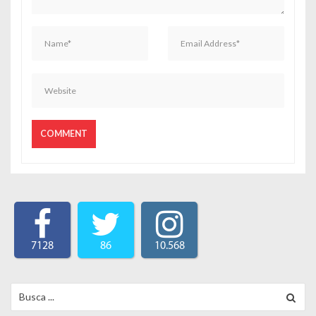
7128
86
10.568
Search for: