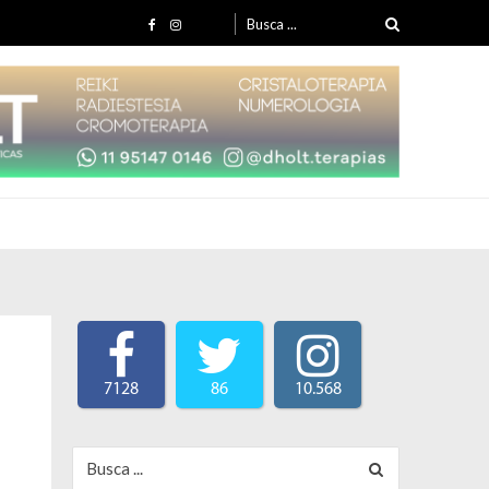
Search for:
7128
86
10.568
Search for: