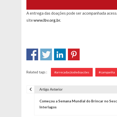
A entrega das doações pode ser acompanhada aces
site
www.lbv.org.br
.
Related tags :
#arrecadacãodedoacões
#campanha
Artigo Anterior
Navegação de Post
Começou a Semana Mundial do Brincar no Sesc
Interlagos