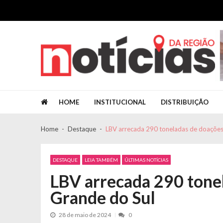
Skip to navigation
Skip to content
Jornal Notícias da Região
Jornal Notícias da Região
HOME
INSTITUCIONAL
DISTRIBUIÇÃO
Home
Destaque
LBV arrecada 290 toneladas de doações
DESTAQUE
LEIA TAMBÉM
ÚLTIMAS NOTÍCIAS
LBV arrecada 290 tonel
Grande do Sul
28 de maio de 2024
0