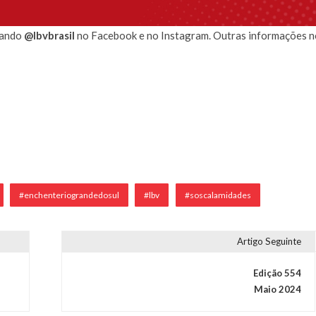
sando
@lbvbrasil
no Facebook e no Instagram. Outras informações n
#enchenteriograndedosul
#lbv
#soscalamidades
Artigo Seguinte
Edição 554
Maio 2024