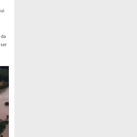
sui
 da
 ser