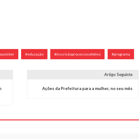
iouninter
#educação
#inscricãoprocessoseletivo
#programa
Artigo Seguinte
m
Ações da Prefeitura para a mulher, no seu mês