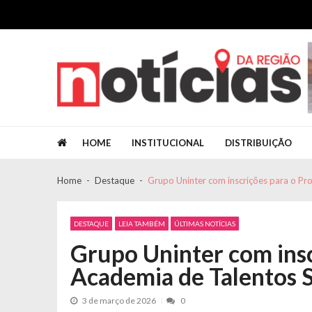
Skip to navigation
Skip to content
Jornal Notícias da Região
Jornal Notícias da Região
HOME
INSTITUCIONAL
DISTRIBUIÇÃO
Home
Destaque
Grupo Uninter com inscrições para o P
DESTAQUE
LEIA TAMBÉM
ÚLTIMAS NOTÍCIAS
Grupo Uninter com ins
Academia de Talentos
3 de março de 2026
0