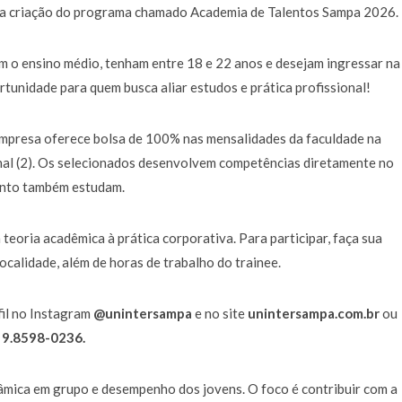
 a criação do programa chamado Academia de Talentos Sampa 2026.
m o ensino médio, tenham entre 18 e 22 anos e desejam ingressar na
tunidade para quem busca aliar estudos e prática profissional!
empresa oferece bolsa de 100% nas mensalidades da faculdade na
onal (2). Os selecionados desenvolvem competências diretamente no
anto também estudam.
teoria acadêmica à prática corporativa. Para participar, faça sua
ocalidade, além de horas de trabalho do trainee.
fil no Instagram
@unintersampa
e no site
unintersampa.com.br
ou
 9.8598-0236.
nâmica em grupo e desempenho dos jovens. O foco é contribuir com a