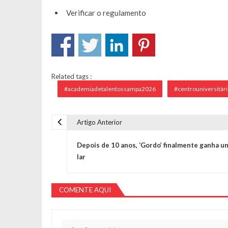
Verificar o regulamento
Related tags :
#academiadetalentossampa2026
#centrouniversitár
Artigo Anterior
Navegação de Post
Depois de 10 anos, ‘Gordo’ finalmente ganha u
lar
COMENTE AQUI