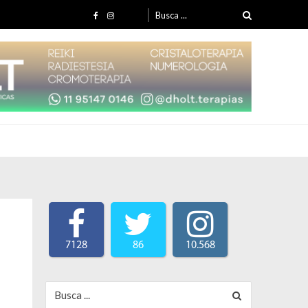
Search for:
7128
86
10.568
Search for: