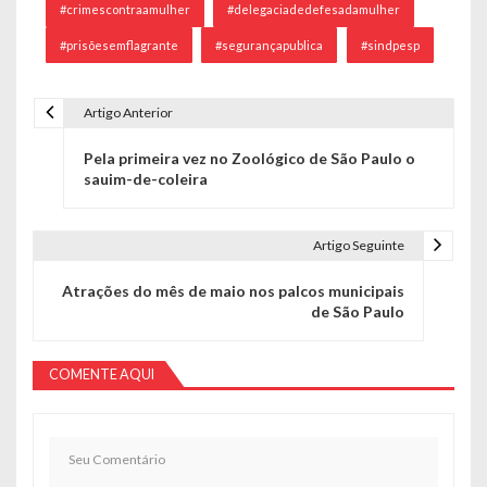
#crimescontraamulher
#delegaciadedefesadamulher
#prisõesemflagrante
#segurançapublica
#sindpesp
Artigo Anterior
Navegação de Post
Pela primeira vez no Zoológico de São Paulo o
sauim-de-coleira
Artigo Seguinte
Atrações do mês de maio nos palcos municipais
de São Paulo
COMENTE AQUI