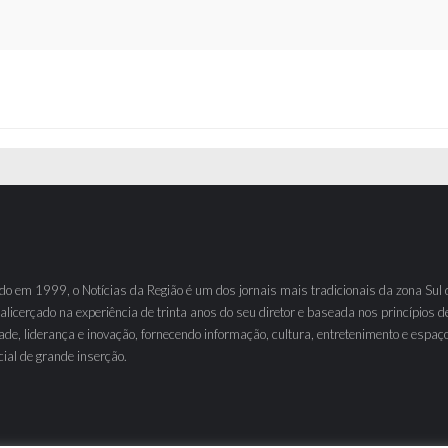
o em 1999, o Notícias da Região é um dos jornais mais tradicionais da zona Sul 
 alicerçado na experiência de trinta anos do seu diretor e baseada nos princípios d
ade, liderança e inovação, fornecendo informação, cultura, entretenimento e espaç
ial de grande inserção.