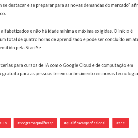
m se destacar e se preparar para as novas demandas do mercado”, afi
co.
lfabetizados e não há idade mínima e máxima exigidas. O início é
 um total de quatro horas de aprendizado e pode ser concluído em at
 emitido pela StartSe.
arcerias para cursos de IA com o Google Cloud e de computação em
 gratuita para as pessoas terem conhecimento em novas tecnologia
aulo
#programaqualificasp
#qualificacaoprofissional
#sde