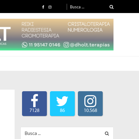
Search for:
7128
86
10.568
Search for: