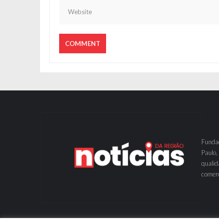
Fundad
Paulo,
qualid
comerc