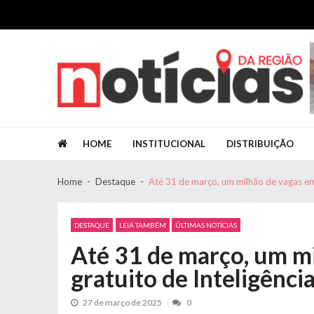
Skip to navigation
Skip to content
Jornal Notícias da Região
Jornal Notícias da Região
HOME
INSTITUCIONAL
DISTRIBUIÇÃO
Home
Destaque
Até 31 de março, um milhão de vagas em c
DESTAQUE
LEIA TAMBÉM
ÚLTIMAS NOTÍCIAS
Até 31 de março, um m
gratuito de Inteligência
27 de março de 2025
0