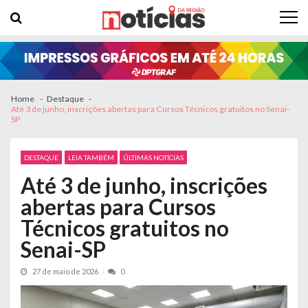
Skip to navigation
Skip to content
Home
Destaque
Até 3 de junho, inscrições abertas para Cursos Técnicos gratuitos no Senai-
SP
DESTAQUE
LEIA TAMBÉM
ÚLTIMAS NOTÍCIAS
Até 3 de junho, inscrições
abertas para Cursos
Técnicos gratuitos no
Senai-SP
27 de maio de 2026
0