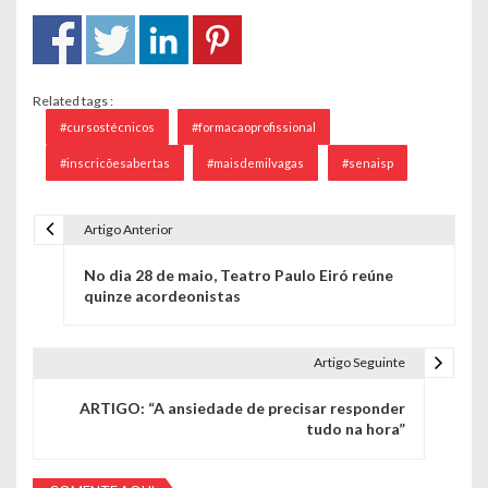
Related tags :
#cursostécnicos
#formacaoprofissional
#inscricõesabertas
#maisdemilvagas
#senaisp
Artigo Anterior
Navegação de Post
No dia 28 de maio, Teatro Paulo Eiró reúne
quinze acordeonistas
Artigo Seguinte
ARTIGO: “A ansiedade de precisar responder
tudo na hora”