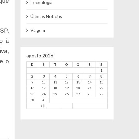
que
Tecnologia
Últimas Notícias
USP,
Viagem
o à
iva,
agosto 2026
re o
D
S
T
Q
Q
S
S
1
2
3
4
5
6
7
8
9
10
11
12
13
14
15
16
17
18
19
20
21
22
23
24
25
26
27
28
29
30
31
« jul