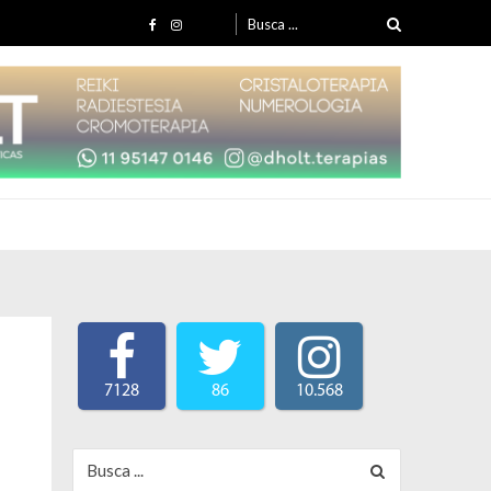
Search for:
7128
86
10.568
Search for: