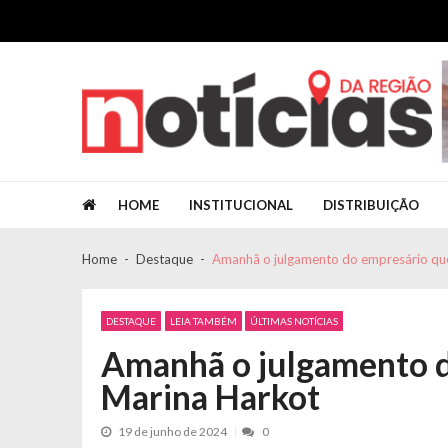
Skip to navigation
Skip to content
Jornal Notícias da Região
Jornal Notícias da Região
HOME
INSTITUCIONAL
DISTRIBUIÇÃO
Home
Destaque
Amanhã o julgamento do empresário qu
DESTAQUE
LEIA TAMBÉM
ÚLTIMAS NOTÍCIAS
Amanhã o julgamento d
Marina Harkot
19 de junho de 2024
0