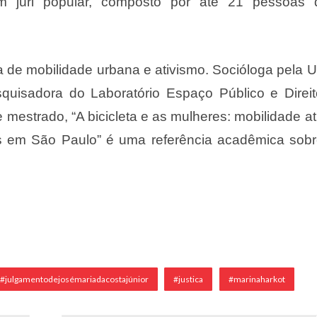
m júri popular, composto por até 21 pessoas 
a de mobilidade urbana e ativismo. Socióloga pela 
uisadora do Laboratório Espaço Público e Direit
mestrado, “A bicicleta e as mulheres: mobilidade at
ais em São Paulo” é uma referência acadêmica sob
#julgamentodejosémariadacostajúnior
#justica
#marinaharkot