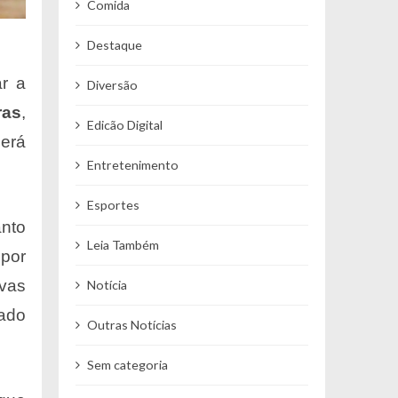
Comida
Destaque
ar a
Diversão
ras
,
Edicão Digital
será
Entretenimento
Esportes
anto
Leia Também
 por
vas
Notícia
cado
Outras Notícias
Sem categoria