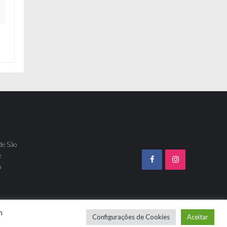
de São
e
o
m
Configurações de Cookies
Aceitar