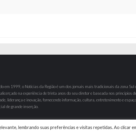
o em 1999, o Notícias da Região é um dos jornais mais tradicionais da zona Sul 
 alicerçado na experiência de trinta anos do seu diretor e baseada nos princípios d
ade, liderança e inovação, fornecendo informação, cultura, entretenimento e espaç
ial de grande inserção.
levante, lembrando suas preferências e visitas repetidas. Ao clicar e