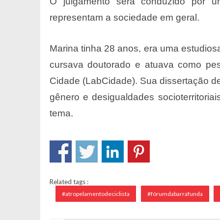
O julgamento será conduzido por u
representam a sociedade em geral.
Marina tinha 28 anos, era uma estudios
cursava doutorado e atuava como pesq
Cidade (LabCidade). Sua dissertação de 
gênero e desigualdades socioterritori
tema.
Related tags :
#atropelamentodeciclista
#fórumdabarrafunda