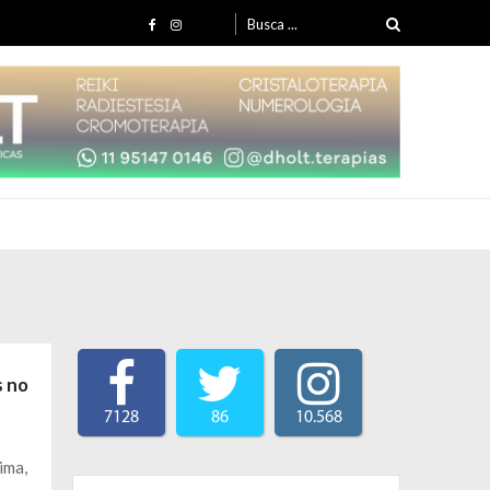
Search for:
s no
7128
86
10.568
ima,
Search for: