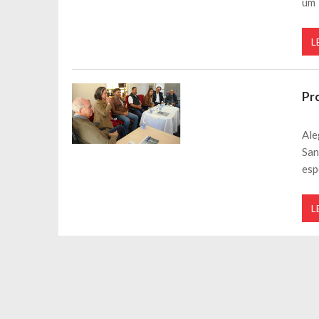
um 
L
Pro
Ale
San
esp
L