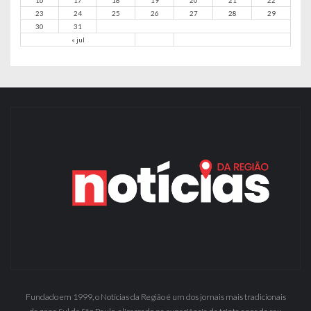
16
17
18
19
20
21
22
23
24
25
26
27
28
29
30
31
« jul
Fundado em 1999, o Notícias da Região é um dos jornais mais tradicionais