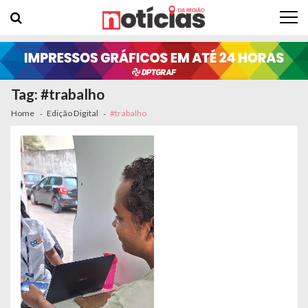
Skip to navigation
Skip to content
Tag: #trabalho
Home
Edição Digital
#trabalho