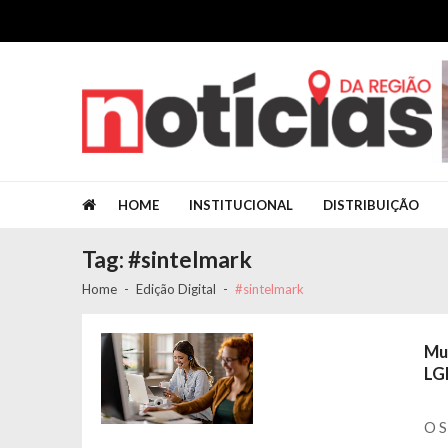
Skip to navigation
Skip to content
Jornal Notícias da Região
Jornal Notícias da Região
HOME
INSTITUCIONAL
DISTRIBUIÇÃO
Tag: #sintelmark
Home
Edição Digital
#sintelmark
Mu
LG
O S