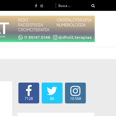
Search for:
7128
86
10.568
Search for: