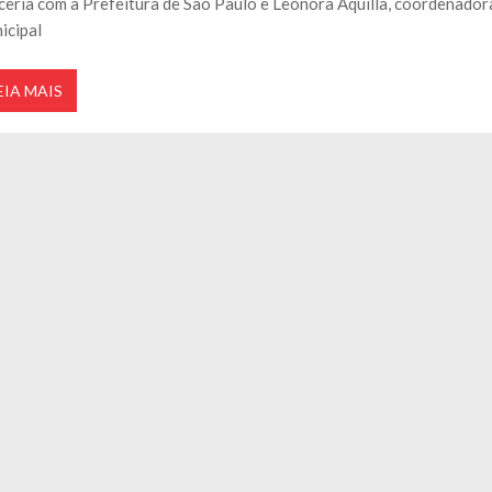
ceria com a Prefeitura de São Paulo e Leonora Áquilla, coordenador
icipal
EIA MAIS