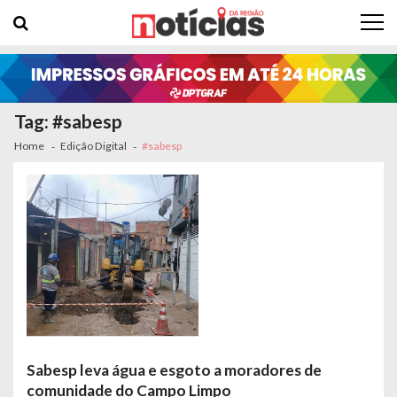
Skip to navigation
Skip to content
Tag: #sabesp
Home
Edição Digital
#sabesp
Sabesp leva água e esgoto a moradores de
comunidade do Campo Limpo