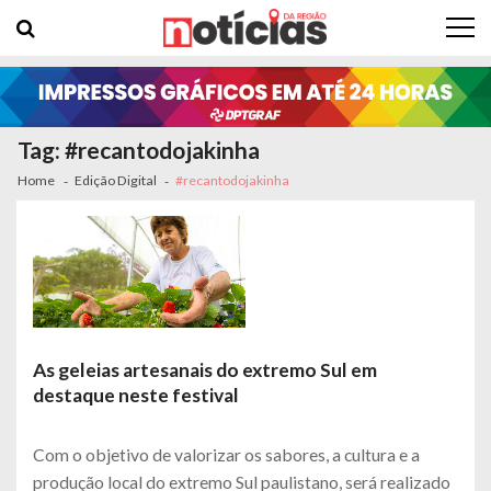
Skip to navigation
Skip to content
Tag: #recantodojakinha
Home
Edição Digital
#recantodojakinha
As geleias artesanais do extremo Sul em
destaque neste festival
Com o objetivo de valorizar os sabores, a cultura e a
produção local do extremo Sul paulistano, será realizado