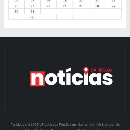
16
17
18
19
20
21
22
23
24
25
26
27
28
29
30
31
« jul
Fundado em 1999, o Notícias da Região é um dos jornais mais tradicionais