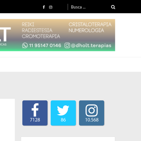
Search for:
7128
86
10.568
e
Search for: