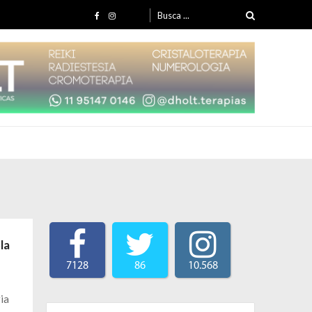
Search for:
la
7128
86
10.568
ria
Search for: