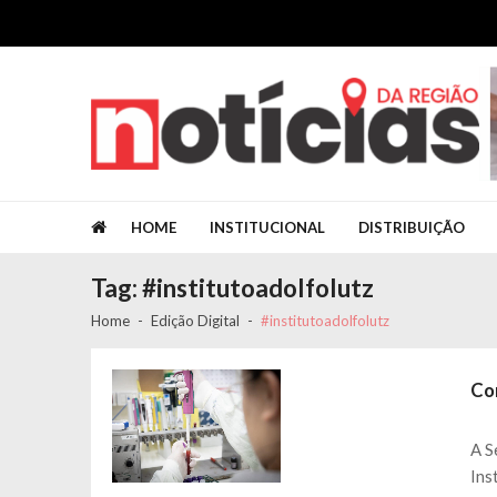
Skip to navigation
Skip to content
Jornal Notícias da Região
Jornal Notícias da Região
HOME
INSTITUCIONAL
DISTRIBUIÇÃO
Tag: #institutoadolfolutz
Home
Edição Digital
#institutoadolfolutz
Co
A S
Ins