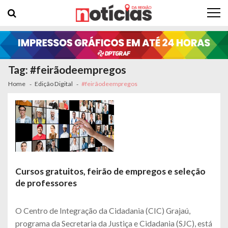
Skip to navigation
Skip to content
Tag: #feirãodeempregos
Home
Edição Digital
#feirãodeempregos
Cursos gratuitos, feirão de empregos e seleção
de professores
O Centro de Integração da Cidadania (CIC) Grajaú,
programa da Secretaria da Justiça e Cidadania (SJC), está