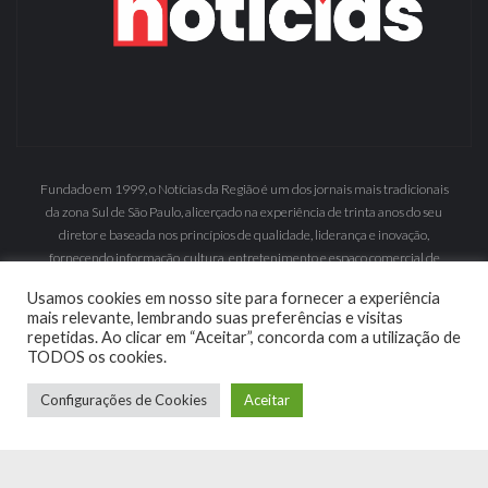
Fundado em 1999, o Notícias da Região é um dos jornais mais tradicionais
da zona Sul de São Paulo, alicerçado na experiência de trinta anos do seu
diretor e baseada nos princípios de qualidade, liderança e inovação,
fornecendo informação, cultura, entretenimento e espaço comercial de
grande inserção.
Usamos cookies em nosso site para fornecer a experiência
mais relevante, lembrando suas preferências e visitas
repetidas. Ao clicar em “Aceitar”, concorda com a utilização de
TODOS os cookies.
Configurações de Cookies
Aceitar
© 2019 | MyWebsolution :
Criação de Sites e Sistemas
Institucional
Edição Digital
Anuncie
Fale Conosco
Política de Privacidade