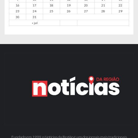
16
17
18
19
20
21
22
23
24
25
26
27
28
29
30
31
« jul
Fundado em 1999, o Notícias da Região é um dos jornais mais tradicionais