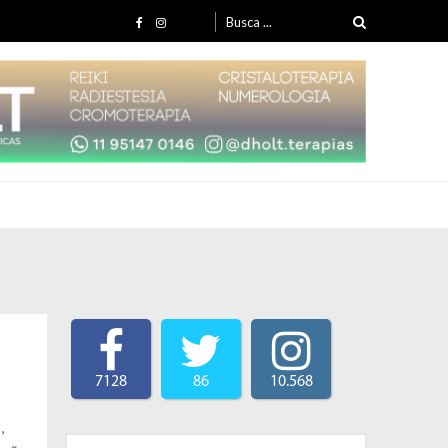
Search for:
7128
86
10.568
,
Search for: