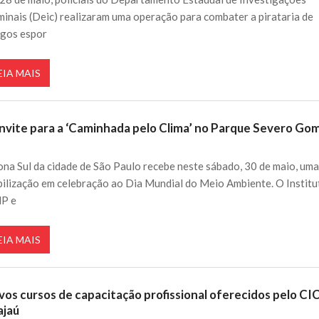
minais (Deic) realizaram uma operação para combater a pirataria de
igos espor
EIA MAIS
nvite para a ‘Caminhada pelo Clima’ no Parque Severo Go
ona Sul da cidade de São Paulo recebe neste sábado, 30 de maio, um
ilização em celebração ao Dia Mundial do Meio Ambiente. O Institu
P e
EIA MAIS
vos cursos de capacitação profissional oferecidos pelo CI
ajaú