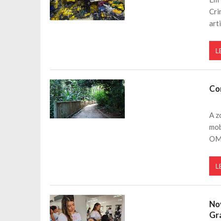
Cri
art
L
Co
A z
mob
OM
L
No
Gr