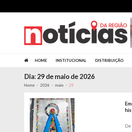
Skip to navigation
Skip to content
Jornal Notícias da Região
Jornal Notícias da Região
HOME
INSTITUCIONAL
DISTRIBUIÇÃO
Dia: 29 de maio de 2026
Home
2026
maio
29
Em
his
De 