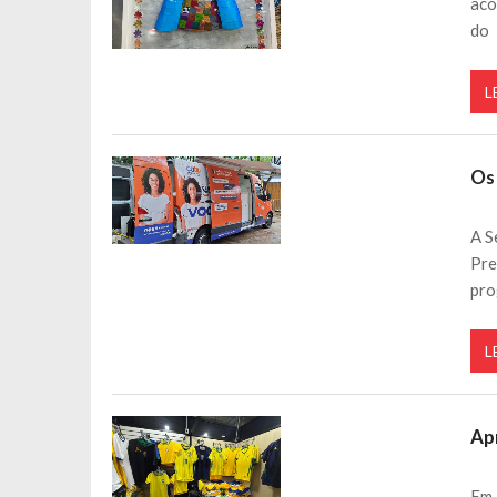
aco
do
L
Os 
A S
Pre
pro
L
Ap
Em 