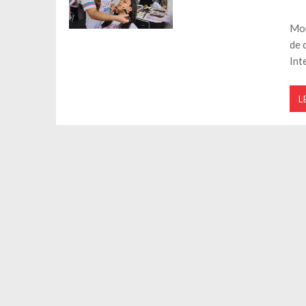
Mor
de 
Int
L