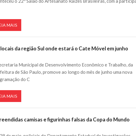
nteceu o 22º Salão do Artesanato Raízes Brasileiras, com a partici
EIA MAIS
locais da região Sul onde estará o Cate Móvel em junho
ecretaria Municipal de Desenvolvimento Econômico e Trabalho, da
feitura de São Paulo, promove ao longo do mês de junho uma nova
gramação do C
EIA MAIS
reendidas camisas e figurinhas falsas da Copa do Mundo
28 de maio, policiais do Departamento Estadual de Investigações