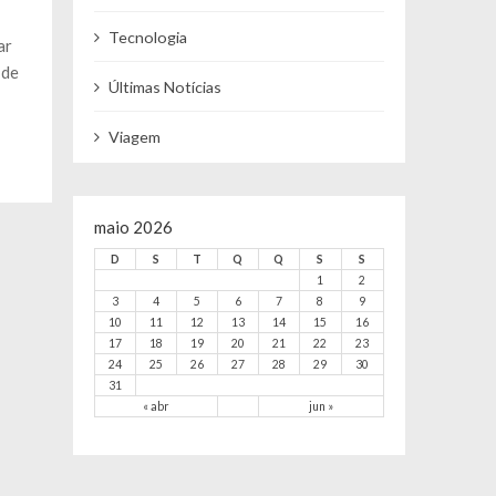
Tecnologia
ar
 de
Últimas Notícias
Viagem
maio 2026
D
S
T
Q
Q
S
S
1
2
3
4
5
6
7
8
9
10
11
12
13
14
15
16
17
18
19
20
21
22
23
24
25
26
27
28
29
30
31
« abr
jun »